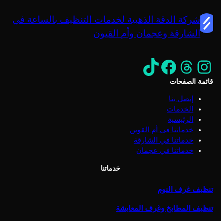
شركة الدقة الذهبية لخدمات التنظيف بالساعة في
الشارقة وعجمان وأم القيون
إنستجرام
ثريدز
https://www.facebook.com/profile.php?id=61559395807892&mibextid=ZbWKwL
تيك توك
قائمة الصفحات
إتصل بنا
الخدمات
الرئيسية
خدماتنا في أم القوين
خدماتنا في الشارقة
خدماتنا في عجمان
خدماتنا
تنظيف غرف النوم
تنظيف المطابخ وغرف المعايشة