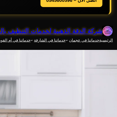
اتصل الآن – 0545600596
خطى
شركة الدقة الذهبية لخدمات التنظيف با
لى
لمحتوى
الرئيسية
خدماتنا في عجمان
خدماتنا في الشارقة
خدماتنا في أم القوي