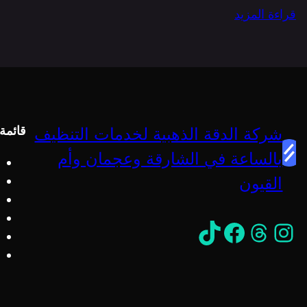
:
قراءة المزيد
عاملات
تنظيف
بالساعات
أم
القيوين/0545600596/
خصم30%
قائمة
شركة الدقة الذهبية لخدمات التنظيف
بالساعة في الشارقة وعجمان وأم
القيون
إنستجرام
ثريدز
https://www.facebook.com/profile.php?id=61559395807892&mibextid=ZbWKwL
تيك توك