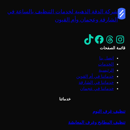
شركة الدقة الذهبية لخدمات التنظيف بالساعة في
الشارقة وعجمان وأم القيون
إنستجرام
ثريدز
https://www.facebook.com/profile.php?id=61559395807892&mibextid=ZbWKwL
تيك توك
قائمة الصفحات
إتصل بنا
الخدمات
الرئيسية
خدماتنا في أم القوين
خدماتنا في الشارقة
خدماتنا في عجمان
خدماتنا
تنظيف غرف النوم
تنظيف المطابخ وغرف المعايشة